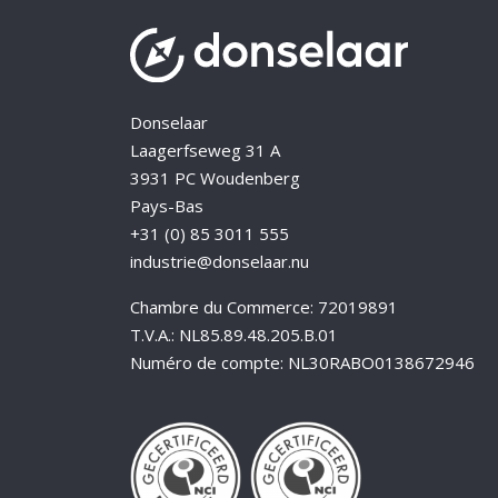
Donselaar
Laagerfseweg 31 A
3931 PC Woudenberg
Pays-Bas
+31 (0) 85 3011 555
industrie@donselaar.nu
Chambre du Commerce: 72019891
T.V.A.: NL85.89.48.205.B.01
Numéro de compte: NL30RABO0138672946