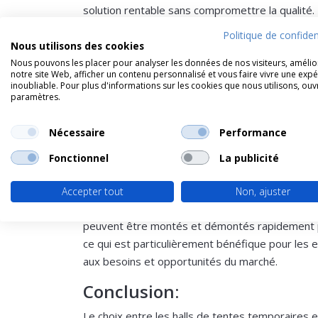
solution rentable sans compromettre la qualité
temporaires utilisent des matériaux durables qu
Politique de confiden
météorologiques tout en offrant une apparence 
Nous utilisons des cookies
Nous pouvons les placer pour analyser les données de nos visiteurs, amélio
3. Durabilité
notre site Web, afficher un contenu personnalisé et vous faire vivre une exp
inoubliable. Pour plus d'informations sur les cookies que nous utilisons, ouv
paramètres.
L’accent croissant mis sur la durabilité encoura
respectueuses de l’environnement. Les halls de
Nécessaire
Performance
domaine car ils produisent souvent moins de dé
permanente.
Fonctionnel
La publicité
4. Installation rapide
Accepter tout
Non, ajuster
Le temps est essentiel dans le monde des affai
peuvent être montés et démontés rapidement p
ce qui est particulièrement bénéfique pour les 
aux besoins et opportunités du marché.
Conclusion:
Le choix entre les halls de tentes temporaires 