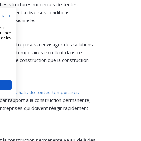
. Les structures modernes de tentes
i résistent à diverses conditions
tialité
professionnelle.
rer
érience
rez les
ge les entreprises à envisager des solutions
 tentes temporaires excellent dans ce
chets de construction que la construction
res.
Nos halls de tentes temporaires
ar rapport à la construction permanente,
entreprises qui doivent réagir rapidement
et la construction permanente va au-delà des