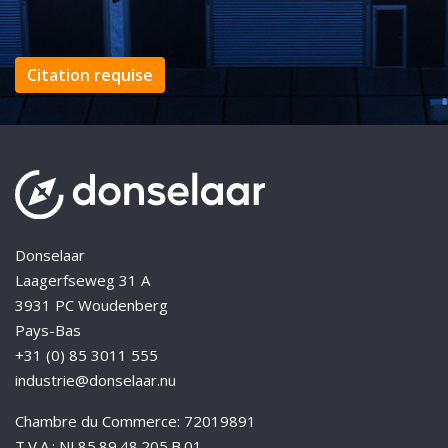
Citation requise
Donselaar
Laagerfseweg 31 A
3931 PC Woudenberg
Pays-Bas
+31 (0) 85 3011 555
industrie@donselaar.nu
Chambre du Commerce: 72019891
T.V.A.: NL85.89.48.205.B.01