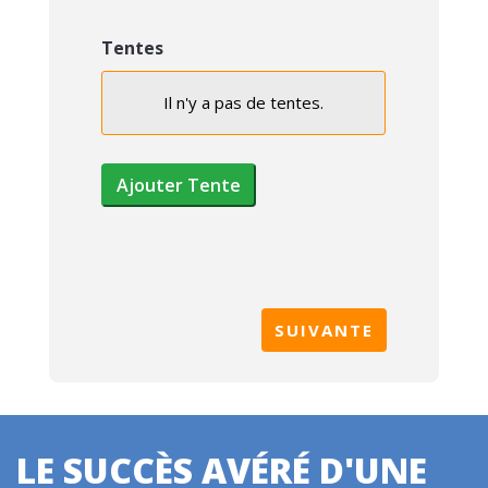
Tentes
Il n'y a pas de
tentes.
Choix
de
la
Ajouter Tente
tente
Largeur
Longueur
Hauteur
latérale
LE SUCCÈS AVÉRÉ D'UNE
Actions