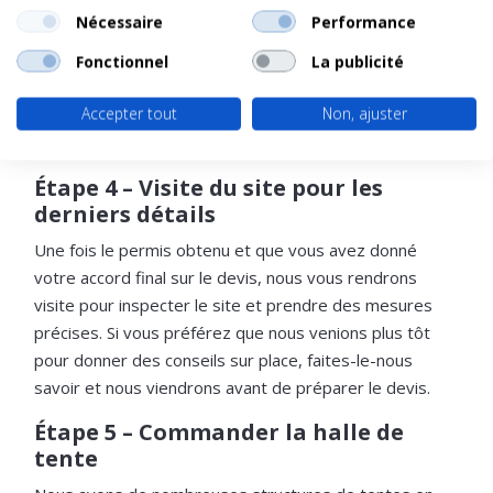
Si vous êtes satisfait du devis, nous pouvons préparer
Nécessaire
Performance
les documents nécessaires à la demande de permis.
Nous ne pouvons pas gérer la demande elle-même,
Fonctionnel
La publicité
mais nous nous assurons que vous ayez les dessins
Accepter tout
Non, ajuster
techniques, le livre de la tente et les autres documents
nécessaires pour commencer la demande.
Étape 4 – Visite du site pour les
derniers détails
Une fois le permis obtenu et que vous avez donné
votre accord final sur le devis, nous vous rendrons
visite pour inspecter le site et prendre des mesures
précises. Si vous préférez que nous venions plus tôt
pour donner des conseils sur place, faites-le-nous
savoir et nous viendrons avant de préparer le devis.
Étape 5 – Commander la halle de
tente