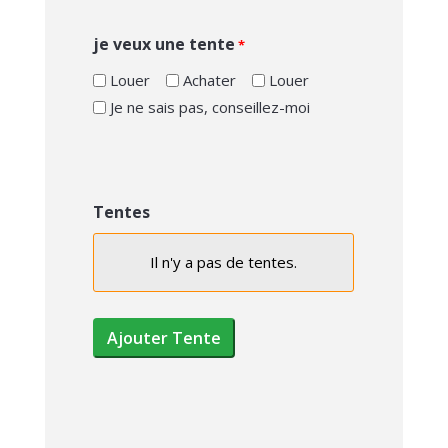
je veux une tente
*
Louer
Achater
Louer
Je ne sais pas, conseillez-moi
Tentes
Il n'y a pas de
tentes.
Choix
de
la
Ajouter Tente
tente
Largeur