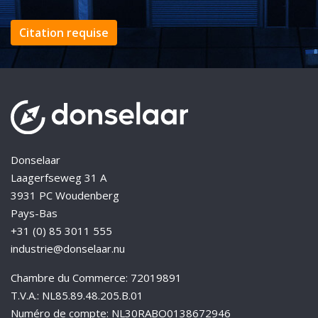
Citation requise
Donselaar
Laagerfseweg 31 A
3931 PC Woudenberg
Pays-Bas
+31 (0) 85 3011 555
industrie@donselaar.nu
Chambre du Commerce: 72019891
T.V.A.: NL85.89.48.205.B.01
Numéro de compte: NL30RABO0138672946