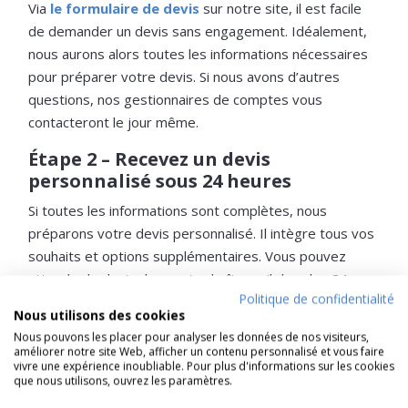
Via
le formulaire de devis
sur notre site, il est facile
de demander un devis sans engagement. Idéalement,
nous aurons alors toutes les informations nécessaires
pour préparer votre devis. Si nous avons d’autres
questions, nos gestionnaires de comptes vous
contacteront le jour même.
Étape 2 – Recevez un devis
personnalisé sous 24 heures
Si toutes les informations sont complètes, nous
préparons votre devis personnalisé. Il intègre tous vos
souhaits et options supplémentaires. Vous pouvez
attendre le devis dans votre boîte mail dans les 24
Politique de confidentialité
heures suivant la demande, pendant les jours
Nous utilisons des cookies
ouvrables.
Nous pouvons les placer pour analyser les données de nos visiteurs,
améliorer notre site Web, afficher un contenu personnalisé et vous faire
Étape 3 – Documents pour la
vivre une expérience inoubliable. Pour plus d'informations sur les cookies
demande de permis
que nous utilisons, ouvrez les paramètres.