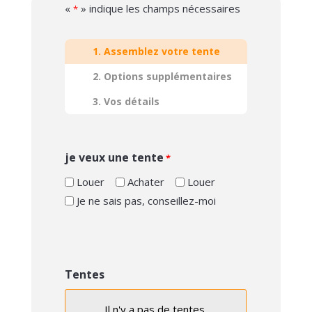
«
» indique les champs nécessaires
*
1. Assemblez votre tente
2. Options supplémentaires
3. Vos détails
je veux une tente
*
Louer
Achater
Louer
Je ne sais pas, conseillez-moi
Tentes
Il n'y a pas de
tentes.
Choix