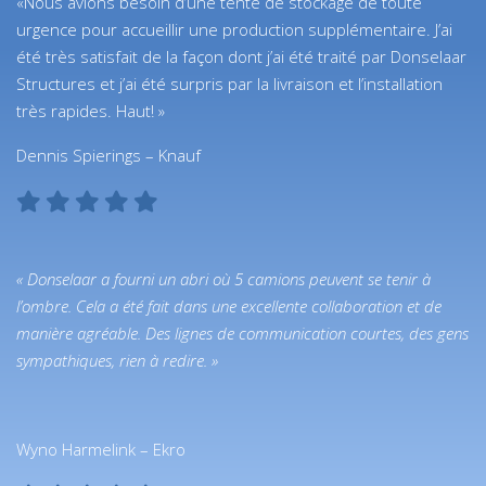
«Nous avions besoin d’une tente de stockage de toute
urgence pour accueillir une production supplémentaire. J’ai
été très satisfait de la façon dont j’ai été traité par Donselaar
Structures et j’ai été surpris par la livraison et l’installation
très rapides. Haut! »
Dennis Spierings – Knauf
« Donselaar a fourni un abri où 5 camions peuvent se tenir à
l’ombre. Cela a été fait dans une excellente collaboration et de
manière agréable. Des lignes de communication courtes, des gens
sympathiques, rien à redire. »
Wyno Harmelink – Ekro