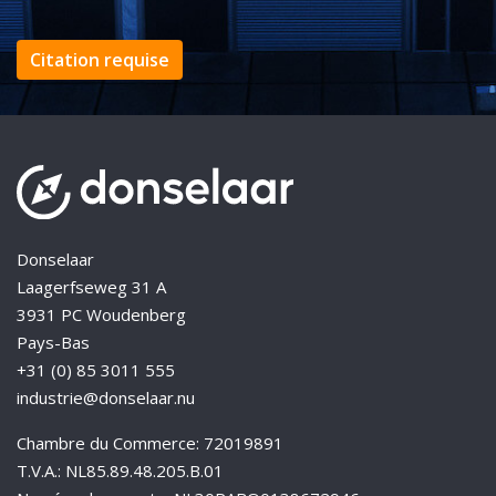
Citation requise
Donselaar
Laagerfseweg 31 A
3931 PC Woudenberg
Pays-Bas
+31 (0) 85 3011 555
industrie@donselaar.nu
Chambre du Commerce: 72019891
T.V.A.: NL85.89.48.205.B.01