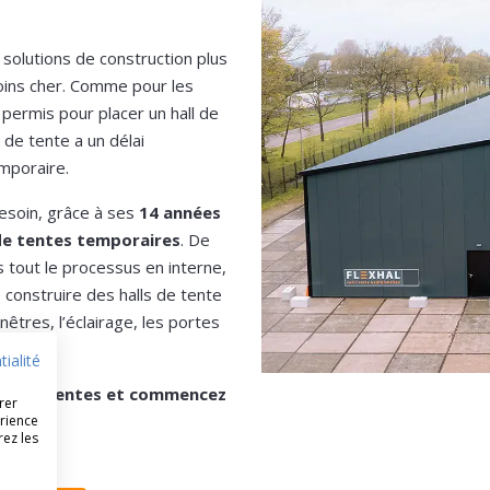
 solutions de construction plus
moins cher. Comme pour les
permis pour placer un hall de
 de tente a un délai
emporaire.
esoin, grâce à ses
14 années
 de tentes temporaires
. De
 tout le processus en interne,
 construire des halls de tente
êtres, l’éclairage, les portes
tialité
alls de tentes et commencez
rer
érience
rez les