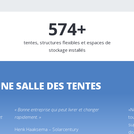
734
+
tentes, structures flexibles et espaces de
stockage installés
UNE SALLE DES TENTES
« Bonne entreprise qui peut livrer et changer
«N
et
rapidement. »
to
su
Henk Haaksema – Solarcentury
don