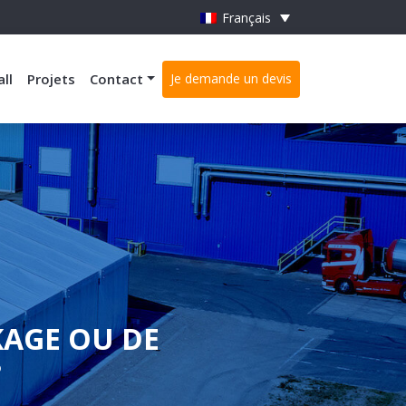
Français
all
Projets
Contact
Je demande un devis
KAGE OU DE
?